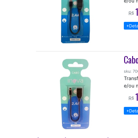
e/ou 
R
$
+Deta
Cabo
sku: 7
Transf
e/ou 
R
$
+Deta