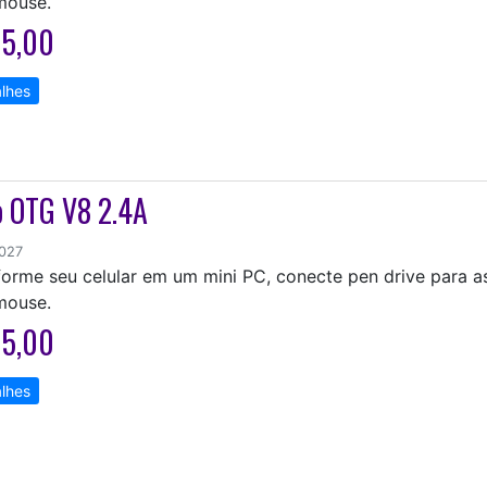
mouse.
15,00
lhes
 OTG V8 2.4A
0027
orme seu celular em um mini PC, conecte pen drive para ass
mouse.
15,00
lhes