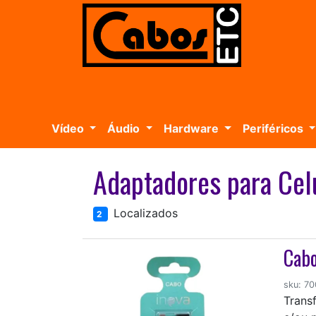
Vídeo
Áudio
Hardware
Periféricos
Adaptadores para Celu
Localizados
2
Cabo
sku: 7
Transf